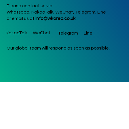
Please contact us via
Whatsapp, KakaoTalk, WeChat, Telegram, Line
or email us at
info@wkorea.co.uk
KakaoTalk
WeChat
Telegram
Line
Our global team will respond as soon as possible.