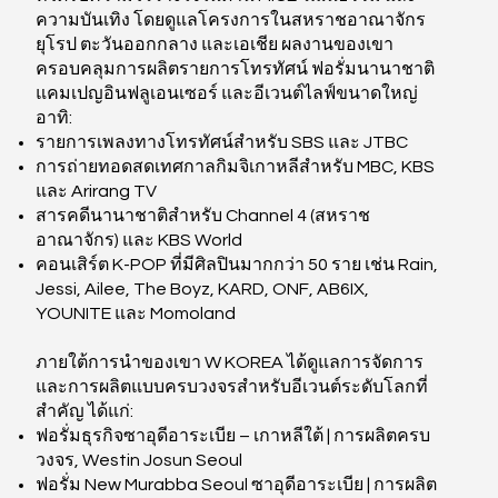
ความบันเทิง โดยดูแลโครงการในสหราชอาณาจักร
ยุโรป ตะวันออกกลาง และเอเชีย ผลงานของเขา
ครอบคลุมการผลิตรายการโทรทัศน์ ฟอรั่มนานาชาติ
แคมเปญอินฟลูเอนเซอร์ และอีเวนต์ไลฟ์ขนาดใหญ่
อาทิ:
รายการเพลงทางโทรทัศน์สำหรับ SBS และ JTBC
การถ่ายทอดสดเทศกาลกิมจิเกาหลีสำหรับ MBC, KBS
และ Arirang TV
สารคดีนานาชาติสำหรับ Channel 4 (สหราช
อาณาจักร) และ KBS World
คอนเสิร์ต K-POP ที่มีศิลปินมากกว่า 50 ราย เช่น Rain,
Jessi, Ailee, The Boyz, KARD, ONF, AB6IX,
YOUNITE และ Momoland
ภายใต้การนำของเขา W KOREA ได้ดูแลการจัดการ
และการผลิตแบบครบวงจรสำหรับอีเวนต์ระดับโลกที่
สำคัญ ได้แก่:
ฟอรั่มธุรกิจซาอุดีอาระเบีย – เกาหลีใต้ | การผลิตครบ
วงจร, Westin Josun Seoul
ฟอรั่ม New Murabba Seoul ซาอุดีอาระเบีย | การผลิต