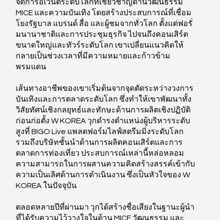
จัดการอีเวนต์ระดับโลกที่เชี่ยวชาญด้านวัฒนธรรม
MICE และความบันเทิง โดยสร้างประสบการณ์ที่เชื่อม
โยงรัฐบาล แบรนด์ สื่อ และผู้ชมจากทั่วโลก ตั้งแต่ฟอรั่
มนานาชาติและการประชุมธุรกิจ ไปจนถึงคอนเสิร์ต
ขนาดใหญ่และทัวร์ระดับโลก เขาเปลี่ยนแนวคิดให้
กลายเป็นช่วงเวลาที่มีความหมายและก้าวข้าม
พรมแดน
เส้นทางอาชีพของเขาเริ่มต้นจากจุดตัดระหว่างวงการ
บันเทิงและการตลาดระดับโลก ซึ่งทำให้เขาพัฒนาทั้ง
วิสัยทัศน์เชิงกลยุทธ์และทักษะด้านการผลิตเชิงปฏิบัติ
ก่อนก่อตั้ง W KOREA วุกดำรงตำแหน่งผู้บริหารระดับ
สูงที่ BIGO Live แพลตฟอร์มไลฟ์สตรีมมิ่งระดับโลก
รวมถึงบริษัทชั้นนำด้านการผลิตคอนเสิร์ตและการ
ตลาดการท่องเที่ยว ประสบการณ์เหล่านี้หล่อหลอม
ความสามารถในการผสานความคิดสร้างสรรค์เข้ากับ
ความเป็นเลิศด้านการดำเนินงาน ซึ่งเป็นหัวใจของ W
KOREA ในปัจจุบัน
ตลอดหลายปีที่ผ่านมา วุกได้สร้างชื่อเสียงในฐานะผู้นำ
ที่ได้รับความไว้วางใจในด้าน MICE วัฒนธรรม และ