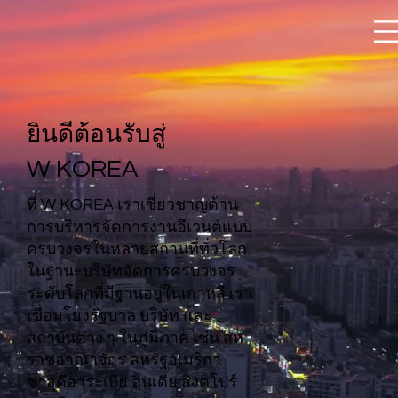
ยินดีต้อนรับสู่
W KOREA
ที่ W KOREA เราเชี่ยวชาญด้าน
การบริหารจัดการงานอีเวนต์แบบ
ครบวงจรในหลายสถานที่ทั่วโลก
ในฐานะบริษัทจัดการครบวงจร
ระดับโลกที่มีฐานอยู่ในเกาหลี เรา
เชื่อมโยงรัฐบาล บริษัท และ
สถาบันต่าง ๆ ในภูมิภาค เช่น สห
ราชอาณาจักร สหรัฐอเมริกา
ซาอุดีอาระเบีย อินเดีย สิงคโปร์